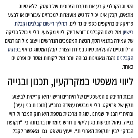
הסיווג הקבלני קובע את תקרת הזכוכית של העסק. ללא סיווג
מתאים, קבלן אינו יכול להגיש מועמדות למכרזים ציבוריים או לבצע
פרויקטים בהיקפים כספיים גדולים.
תהליך רישום קבלנים וקבלת
רישיון
מול רשם הקבלנים דורש דיוק וליווי מקצועי. הליווי כולל בדיקה
של עמידה בתנאי הסף, הגשת המסמכים הנדרשים וייצוג מול הגורמים
הרלוונטיים להעלאת סיווג במידת הצורך. קבלן המסווג כראוי ב
פנקס
הקבלנים
נהנה מאמינות גבוהה יותר מול לקוחות מוסדיים ופרטיים
כאחד.
ליווי משפטי במקרקעין, תכנון ובנייה
הבנת ההיבטים המשפטיים של היתרים ורישוי היא קריטית לביצוע
תקין של פרויקט. הליווי מבטיח עמידה בתב"ע (תוכנית בניין עיר)
ובהיתרי הבנייה שניתנו. סוגיה מרכזית נוספת היא חוק המכר וליקויי
בנייה. ניהול תביעות בגין ליקויים דורש מומחיות בהבחנה בין "תקופת
הבדק" לבין "תקופת האחריות". ייעוץ משפטי נכון מאפשר לקבלן