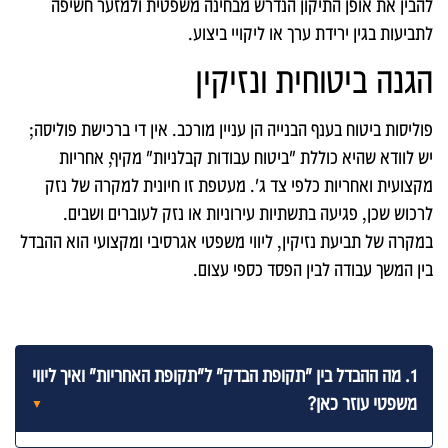
להבין את אופן התיקון הנדרש מבחינה משפטית ולמזער חשיפה
לתביעות בגין ירידת ערך או ליקויי ביצוע.
הגנה ביטוחית ונזיקין
פוליסות ביטוח בענף הבנייה הן עניין מורכב. אין די ברכישת פוליסה;
יש לוודא שהיא כוללת "ביטוח עבודות קבלניות" מקיף, אחריות
מקצועית ואחריות כלפי צד ג'. מעטפת זו חיונית למקרה של נזק
לרכוש שכן, פגיעה בתשתיות עירוניות או נזק לעוברים ושבים.
במקרה של תביעת נזיקין, ליווי משפטי אגרסיבי ומקצועי הוא ההבדל
בין המשך עבודה לבין הפסד כספי עצום.
1. מה ההבדל בין "תקופת הבדק" ל"תקופת האחריות" ואיך ליווי
משפטי עוזר כאן?