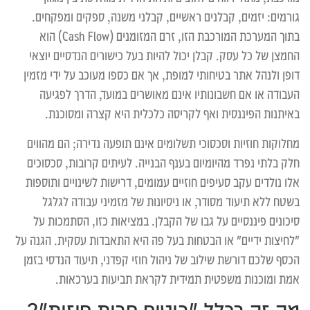
גורמים: יזמים, קבלנים ראשיים, קבלני משנה, ספקים ומפקחים.
בתוך המערכת המורכבת הזו, זרם המזומנים (Cash Flow) הוא
החמצן של כל עסק. קבלן יכול להיות בעל כישורים הנדסיים יוצאי
דופן ולנהל אתר בטיחותי למופת, אך אם כספו מעוכב על ידי מזמין
העבודה או אם חשבונותיו אינם מאושרים במועד, הדרך לפגיעה
באיתנות הפיננסית ואף לקריסה כלכלית היא קצרה ומסוכנת.
מחלוקות חוזיות וסכסוכי תשלומים אינם תופעה נדירה; הם מהווים
חלק בלתי נפרד מהיומיום בענף הבנייה. לעיתים קרובות, סכסוכים
אלו נולדים עקב סעיפים חוזיים עמומים, דרישות לשינויים ותוספות
בשטח ללא תיעוד מסודר, או ניסיונות של מזמיני עבודה לגלגל
סיכונים פיננסיים על גבו של הקבלן. במציאות כזו, הסתמכות על
"לחיצות ידיים" או הבטחות בעל פה היא התאבדות עסקית. הגנה על
הכסף שלכם דורשת שילוב של ניהול חוזי קפדני, תיעוד הנדסי בזמן
אמת ומוכנות משפטית תמידית לקראת תביעות בערכאות.