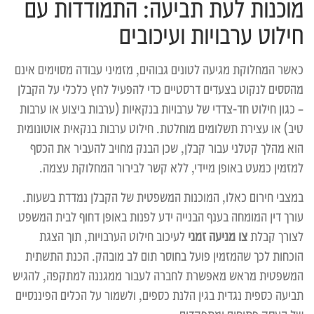
מוכנות לעת תביעה: התמודדות עם
חילוט ערבויות ועיכובים
כאשר המחלוקת מגיעה לטונים גבוהים, מזמיני עבודה מסוימים אינם
מהססים לנקוט בצעדים דרסטיים כדי להפעיל לחץ כלכלי על הקבלן
– כגון חילוט חד-צדדי של ערבויות בנקאיות (ערבות ביצוע או ערבות
טיב) או עצירת תשלומים מוחלטת. חילוט ערבות בנקאית אוטונומית
הוא מהלך קטלני עבור קבלן, שכן הבנק מחויב להעביר את הכסף
למזמין כמעט באופן מיידי, ללא קשר לבירור המחלוקת עצמה.
במצבי חירום כאלו, המוכנות המשפטית של הקבלן נמדדת בשעות.
עורך דין המומחה בענף הבנייה ידע לפנות באופן דחוף לבית המשפט
לצורך קבלת
צו מניעה זמני
לעיכוב חילוט הערבויות, תוך הצגת
הוכחות לכך שהמזמין פועל בחוסר תום לב מובהק. הכנת התשתית
המשפטית מראש מאפשרת לחברה לעבור ממגננה למתקפה, להגיש
תביעה כספית נגדית בגין הלנת כספים, ולשמור על הכלים הפיננסיים