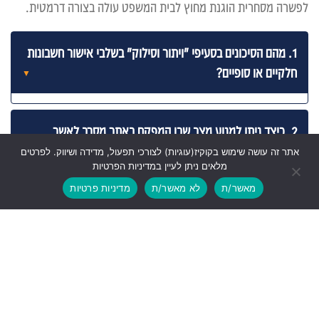
לפשרה מסחרית הוגנת מחוץ לבית המשפט עולה בצורה דרמטית.
1. מהם הסיכונים בסעיפי "ויתור וסילוק" בשלבי אישור חשבונות
חלקיים או סופיים?
2. כיצד ניתן למנוע מצב שבו המפקח באתר מסרב לאשר
עבודות חריגות שבוצעו בפועל?
אתר זה עושה שימוש בקוקיז(עוגיות) לצורכי תפעול, מדידה ושיווק. לפרטים
מלאים ניתן לעיין במדיניות הפרטיות
מאשר/ת
לא מאשר/ת
מדיניות פרטיות
3. מה ההבדל בין ערבות בנקאית אוטונומית לערבות רגילה
וכיצד היא משפיעה על מחלוקות תשלומים?
4. האם קבלן רשאי להשבית את אתר הבנייה ולעצור את
העבודה בגלל עיכוב מתמשך בתשלומים?