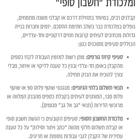
ומלכודת "חשבון סופי"
קבלנים רבים, במיוחד בתחילת דרכם או קבלני משנה מתמחים,
נופלים במלכודת כבר בשלב חתימת ההסכם. יזמים וחברות בנייה
גדולות מכתיבים לעיתים קרובות חוזים דרקוניים וחד-צדדיים,
הכוללים סעיפים מסוכנים כגון:
סעיפי קיזוז גורפים:
מתן רשות למזמין העבודה לקזז כספים
מהקבלן באופן חד-צדדי ובגין כל טענה לליקוי או איחור, מבלי
צורך להוכיח את הנזק תחילה.
תנאי תשלום בלתי הגיוניים:
מנגנוני שוטף פלוס 90 או שוטף
פלוס 120, המותנים לעיתים בקבלת כספים מהבנק המלווה או
מרוכשי הדירות (תנאי "גב אל גב" פגומים).
מלכודת החשבון הסופי:
סעיפים הקובעים כי הגשת חשבון סופי
או קבלת תשלום חלקי מהווה "כתב ויתור וסילוק" על כל טענה
עתידית של הקבלן לגבי עבודות נוספות או חריגים.