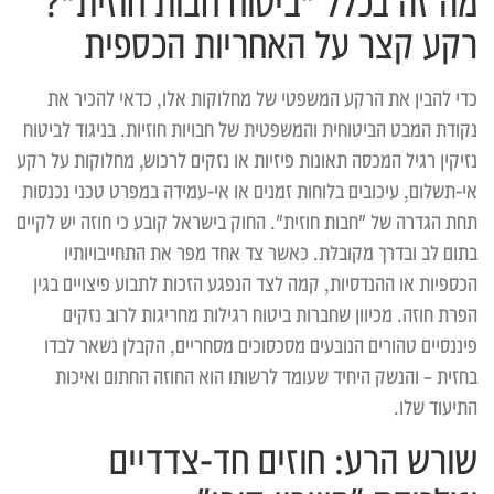
מה זה בכלל "ביטוח חבות חוזית"?
רקע קצר על האחריות הכספית
כדי להבין את הרקע המשפטי של מחלוקות אלו, כדאי להכיר את
נקודת המבט הביטוחית והמשפטית של חבויות חוזיות. בניגוד לביטוח
נזיקין רגיל המכסה תאונות פיזיות או נזקים לרכוש, מחלוקות על רקע
אי-תשלום, עיכובים בלוחות זמנים או אי-עמידה במפרט טכני נכנסות
תחת הגדרה של "חבות חוזית". החוק בישראל קובע כי חוזה יש לקיים
בתום לב ובדרך מקובלת. כאשר צד אחד מפר את התחייבויותיו
הכספיות או ההנדסיות, קמה לצד הנפגע הזכות לתבוע פיצויים בגין
הפרת חוזה. מכיוון שחברות ביטוח רגילות מחריגות לרוב נזקים
פיננסיים טהורים הנובעים מסכסוכים מסחריים, הקבלן נשאר לבדו
בחזית – והנשק היחיד שעומד לרשותו הוא החוזה החתום ואיכות
התיעוד שלו.
שורש הרע: חוזים חד-צדדיים