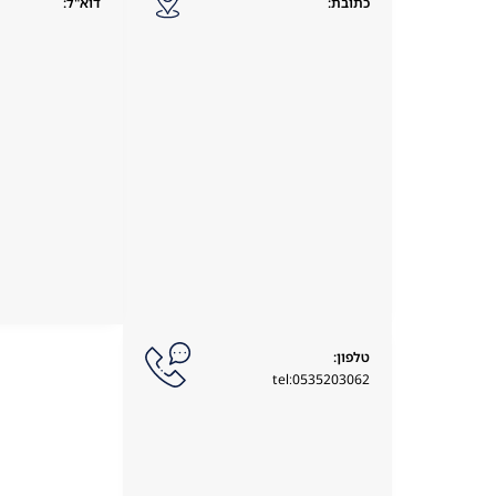
כתובת:
דוא"ל:
טלפון:
tel:0535203062