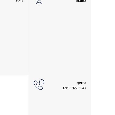
כתובת:
דוא"ל:
טלפון:
tel:0526506543