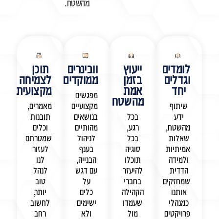
מהשטח.
לומדים
ייעוץ
וובינרים
תוכן
וגדלים
בזמן
ממוקדים
לצמיחה
יחד
אמת
מקצועית
מפגשים
מהשטח
שיתוף
מקצועיים
מאמרים,
ידע
בכל
בנושאים
תובנות
מהשטח,
רגע,
מהותיים
וכלים
שאלות
בכל
לניהול
שמטרתם
אמיתיות
סוגיה
בענף
לעזור
ולמידה
תוכלו
הבנייה,
לנו
הדדית
להיעזר
עם דגש
לנהל
שמחזקים
בחברי
על
טוב
אותנו
הקהילה
כלים
יותר,
כמנהלי
שעמדו
ישימים
לחשוב
פרויקטים
מול
ולא
רחב