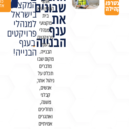
אנשי
לקהילה
כוח
רפו
המקצועית
שבונים
אדם
ילה
הבניין היא
בישראל
את
בית
למנהלי
מקצועי
ענף
למנהלי
פרויקטים
פרויקטים
הבנייה
.
בענף
בענף
הבנייה!
הבנייה.
מקום שבו
מדברים
תכלס על
ניהול אתר,
אנשים,
קבלני
משנה,
תהליכים
ואתגרים
אמיתיים