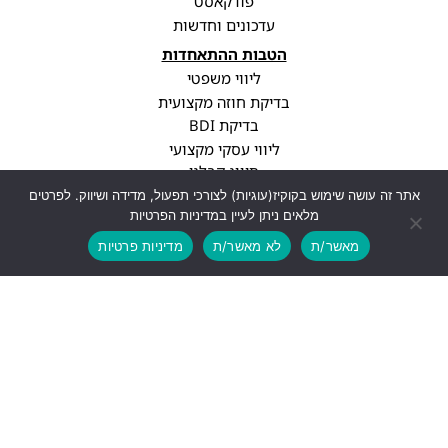
פודקאסט
עדכונים וחדשות
הטבות ההתאחדות
ליווי משפטי
בדיקת חוזה מקצועית
בדיקת BDI
ליווי עסקי מקצועי
סיווג קבלני
עדכוני רגולציה
אתר זה עושה שימוש בקוקיז(עוגיות) לצורכי תפעול, מדידה ושיווק. לפרטים
מלאים ניתן לעיין במדיניות הפרטיות
פרופיל חברה
מאשר/ת
לא מאשר/ת
מדיניות פרטיות
יצירת קשר
info@cwa.org.il
נתניה, עיר ימים, בני ברגמן 2
03-3850771
לעוד פרטים
עיצוב ופיתוח האתר: Feldman-Digital.co.il
כל הזכויות שמורות - התאחדות אנשי הבניין, 2026 ©