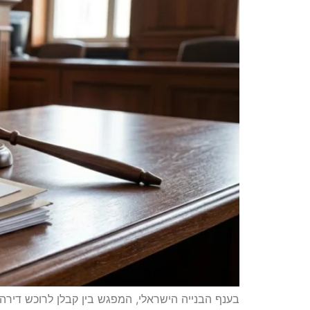
בענף הבנייה הישראלי, המפגש בין קבלן לרוכש די