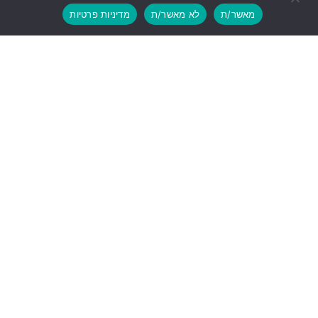
מאשר/ת
לא מאשר/ת
מדיניות פרטיות
הטבות ההתאחדות
ליווי משפטי
בדיקת חוזה מקצועית
בדיקת BDI
ליווי עסקי מקצועי
סיווג קבלני
עדכוני רגולציה
פרופיל חברה
יצירת קשר
info@cwa.org.il
נתניה, עיר ימים, בני ברגמן 2
03-3850771
לעוד פרטים