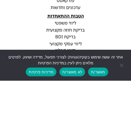
פודקאסט
עדכונים וחדשות
הטבות ההתאחדות
ליווי משפטי
בדיקת חוזה מקצועית
בדיקת BDI
ליווי עסקי מקצועי
סיווג קבלני
עדכוני רגולציה
אתר זה עושה שימוש בקוקיז(עוגיות) לצורכי תפעול, מדידה ושיווק. לפרטים
מלאים ניתן לעיין במדיניות הפרטיות
פרופיל חברה
מאשר/ת
לא מאשר/ת
מדיניות פרטיות
יצירת קשר
info@cwa.org.il
נתניה, עיר ימים, בני ברגמן 2
03-3850771
לעוד פרטים
עיצוב ופיתוח האתר: Feldman-Digital.co.il
כל הזכויות שמורות - התאחדות אנשי הבניין, 2026 ©