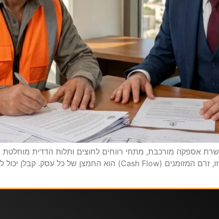
רת אספקה מורכבת, מתחי רווחים לחוצים ותלות הדדית מוחלטת בין מ
משנה, ספקים ומפקחים. בתוך המערכת המורכבת הזו, זרם המזומנים ( Flow