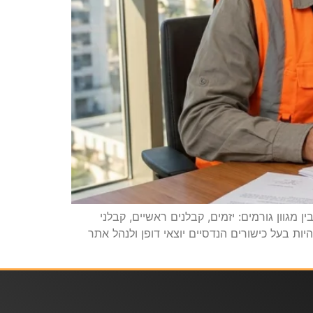
גוון גורמים: יזמים, קבלנים ראשיים, קבלני
Cash) הוא החמצן של כל עסק. קבלן יכול להיות בעל כישורים הנדסיים יוצאי דופן ולנהל אתר