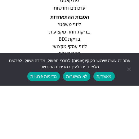
פודקאסט
עדכונים וחדשות
הטבות ההתאחדות
ליווי משפטי
בדיקת חוזה מקצועית
בדיקת BDI
ליווי עסקי מקצועי
סיווג קבלני
עדכוני רגולציה
אתר זה עושה שימוש בקוקיז(עוגיות) לצורכי תפעול, מדידה ושיווק. לפרטים
מלאים ניתן לעיין במדיניות הפרטיות
פרופיל חברה
מאשר/ת
לא מאשר/ת
מדיניות פרטיות
יצירת קשר
info@cwa.org.il
נתניה, עיר ימים, בני ברגמן 2
03-3850771
לעוד פרטים
עיצוב ופיתוח האתר: Feldman-Digital.co.il
כל הזכויות שמורות - התאחדות אנשי הבניין, 2026 ©