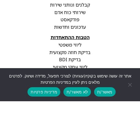
קבלנים ונותני שירות
שירותי כוח אדם
פודקאסט
עדכונים וחדשות
הטבות ההתאחדות
ליווי משפטי
בדיקת חוזה מקצועית
בדיקת BDI
ליווי עסקי מקצועי
סיווג קבלני
אתר זה עושה שימוש בקוקיז(עוגיות) לצורכי תפעול, מדידה ושיווק. לפרטים
עדכוני רגולציה
מלאים ניתן לעיין במדיניות הפרטיות
פרופיל חברה
מאשר/ת
לא מאשר/ת
מדיניות פרטיות
יצירת קשר
info@cwa.org.il
נתניה, עיר ימים, בני ברגמן 2
03-3850771
לעוד פרטים