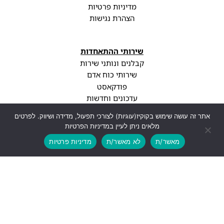
מדיניות פרטיות
הצהרת נגישות
שירותי ההתאחדות
קבלנים ונותני שירות
שירותי כוח אדם
פודקאסט
עדכונים וחדשות
אתר זה עושה שימוש בקוקיז(עוגיות) לצורכי תפעול, מדידה ושיווק. לפרטים
מלאים ניתן לעיין במדיניות הפרטיות
הטבות ההתאחדות
מאשר/ת
לא מאשר/ת
מדיניות פרטיות
ליווי משפטי
בדיקת חוזה מקצועית
בדיקת BDI
ליווי עסקי מקצועי
סיווג קבלני
עדכוני רגולציה
פרופיל חברה