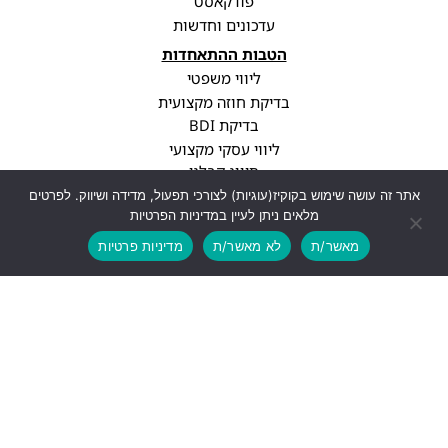
פודקאסט
עדכונים וחדשות
הטבות ההתאחדות
ליווי משפטי
בדיקת חוזה מקצועית
בדיקת BDI
ליווי עסקי מקצועי
סיווג קבלני
עדכוני רגולציה
אתר זה עושה שימוש בקוקיז(עוגיות) לצורכי תפעול, מדידה ושיווק. לפרטים
מלאים ניתן לעיין במדיניות הפרטיות
פרופיל חברה
מאשר/ת
לא מאשר/ת
מדיניות פרטיות
יצירת קשר
info@cwa.org.il
נתניה, עיר ימים, בני ברגמן 2
03-3850771
לעוד פרטים
עיצוב ופיתוח האתר: Feldman-Digital.co.il
כל הזכויות שמורות - התאחדות אנשי הבניין, 2026 ©