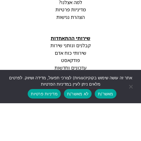
למה אצלנו?
מדיניות פרטיות
הצהרת נגישות
שירותי ההתאחדות
קבלנים ונותני שירות
שירותי כוח אדם
פודקאסט
עדכונים וחדשות
אתר זה עושה שימוש בקוקיז(עוגיות) לצורכי תפעול, מדידה ושיווק. לפרטים
מלאים ניתן לעיין במדיניות הפרטיות
הטבות ההתאחדות
מאשר/ת
לא מאשר/ת
מדיניות פרטיות
ליווי משפטי
בדיקת חוזה מקצועית
בדיקת BDI
ליווי עסקי מקצועי
סיווג קבלני
עדכוני רגולציה
פרופיל חברה