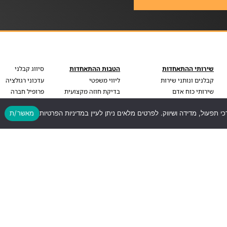
שירותי ההתאחדות
הטבות ההתאחדות
סיווג קבלני
קבלנים ונותני שירות
ליווי משפטי
עדכוני רגולציה
שירותי כוח אדם
בדיקת חוזה מקצועית
פרופיל חברה
פודקאסט
בדיקת BDI
כי תפעול, מדידה ושיווק. לפרטים מלאים ניתן לעיין במדיניות הפרטיות
מאשר/ת
עדכונים וחדשות
ליווי עסקי מקצועי