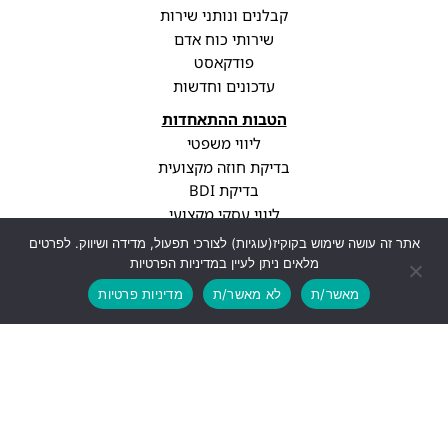
קבלנים ונותני שירות
שירותי כוח אדם
פודקאסט
עדכונים וחדשות
הטבות ההתאחדות
ליווי משפטי
בדיקת חוזה מקצועית
בדיקת BDI
ליווי עסקי מקצועי
סיווג קבלני
אתר זה עושה שימוש בקוקיז(עוגיות) לצורכי תפעול, מדידה ושיווק. לפרטים
עדכוני רגולציה
מלאים ניתן לעיין במדיניות הפרטיות
פרופיל חברה
מאשר/ת
לא מאשר/ת
מדיניות פרטיות
יצירת קשר
info@cwa.org.il
נתניה, עיר ימים, בני ברגמן 2
03-3850771
לעוד פרטים