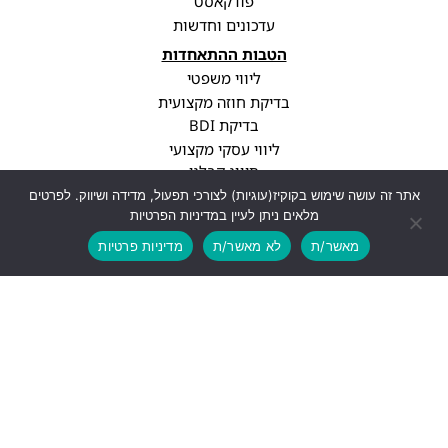
פודקאסט
עדכונים וחדשות
הטבות ההתאחדות
ליווי משפטי
בדיקת חוזה מקצועית
בדיקת BDI
ליווי עסקי מקצועי
סיווג קבלני
עדכוני רגולציה
אתר זה עושה שימוש בקוקיז(עוגיות) לצורכי תפעול, מדידה ושיווק. לפרטים
מלאים ניתן לעיין במדיניות הפרטיות
פרופיל חברה
מאשר/ת
לא מאשר/ת
מדיניות פרטיות
יצירת קשר
info@cwa.org.il
נתניה, עיר ימים, בני ברגמן 2
03-3850771
לעוד פרטים
עיצוב ופיתוח האתר: Feldman-Digital.co.il
כל הזכויות שמורות - התאחדות אנשי הבניין, 2026 ©