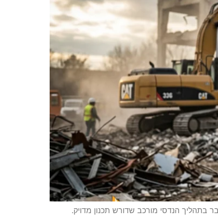
 פינוי בינוי ותמ"א 38, הן לא רק "לפרק קירות". מדובר בתהליך הנדסי מורכב שדורש תכנון מדויק.