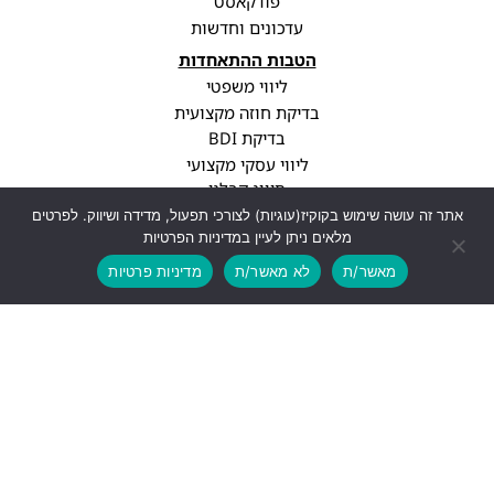
פודקאסט
עדכונים וחדשות
הטבות ההתאחדות
ליווי משפטי
בדיקת חוזה מקצועית
בדיקת BDI
ליווי עסקי מקצועי
סיווג קבלני
עדכוני רגולציה
אתר זה עושה שימוש בקוקיז(עוגיות) לצורכי תפעול, מדידה ושיווק. לפרטים
מלאים ניתן לעיין במדיניות הפרטיות
פרופיל חברה
מאשר/ת
לא מאשר/ת
מדיניות פרטיות
יצירת קשר
info@cwa.org.il
נתניה, עיר ימים, בני ברגמן 2
03-3850771
לעוד פרטים
עיצוב ופיתוח האתר: Feldman-Digital.co.il
כל הזכויות שמורות - התאחדות אנשי הבניין, 2026 ©