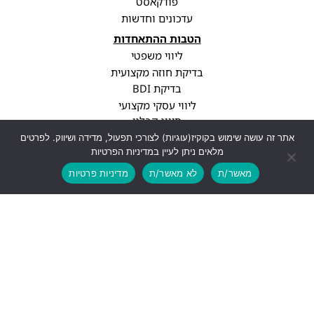
פודקאסט
עדכונים וחדשות
הטבות ההתאחדות
ליווי משפטי
בדיקת חוזה מקצועית
בדיקת BDI
ליווי עסקי מקצועי
סיווג קבלני
עדכוני רגולציה
אתר זה עושה שימוש בקוקיז(עוגיות) לצורכי תפעול, מדידה ושיווק. לפרטים
מלאים ניתן לעיין במדיניות הפרטיות
פרופיל חברה
מאשר/ת
לא מאשר/ת
מדיניות פרטיות
יצירת קשר
info@cwa.org.il
נתניה, עיר ימים, בני ברגמן 2
03-3850771
לעוד פרטים
עיצוב ופיתוח האתר: Feldman-Digital.co.il
כל הזכויות שמורות - התאחדות אנשי הבניין, 2026 ©