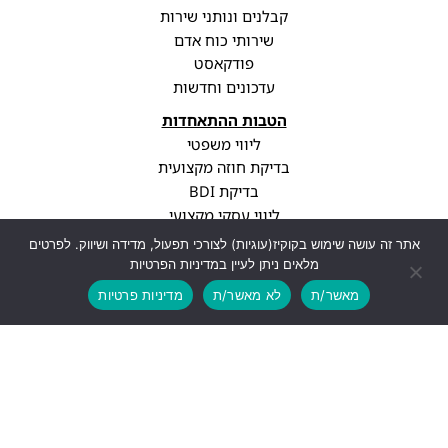
קבלנים ונותני שירות
שירותי כוח אדם
פודקאסט
עדכונים וחדשות
הטבות ההתאחדות
ליווי משפטי
בדיקת חוזה מקצועית
בדיקת BDI
ליווי עסקי מקצועי
סיווג קבלני
אתר זה עושה שימוש בקוקיז(עוגיות) לצורכי תפעול, מדידה ושיווק. לפרטים
עדכוני רגולציה
מלאים ניתן לעיין במדיניות הפרטיות
פרופיל חברה
מאשר/ת
לא מאשר/ת
מדיניות פרטיות
יצירת קשר
info@cwa.org.il
נתניה, עיר ימים, בני ברגמן 2
03-3850771
לעוד פרטים