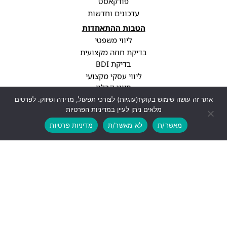
פודקאסט
עדכונים וחדשות
הטבות ההתאחדות
ליווי משפטי
בדיקת חוזה מקצועית
בדיקת BDI
ליווי עסקי מקצועי
סיווג קבלני
עדכוני רגולציה
אתר זה עושה שימוש בקוקיז(עוגיות) לצורכי תפעול, מדידה ושיווק. לפרטים
מלאים ניתן לעיין במדיניות הפרטיות
פרופיל חברה
מאשר/ת
לא מאשר/ת
מדיניות פרטיות
יצירת קשר
info@cwa.org.il
נתניה, עיר ימים, בני ברגמן 2
03-3850771
לעוד פרטים
עיצוב ופיתוח האתר: Feldman-Digital.co.il
כל הזכויות שמורות - התאחדות אנשי הבניין, 2026 ©