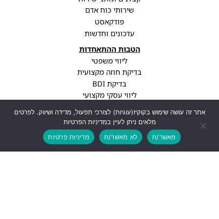
שירותי כוח אדם
פודקאסט
עדכונים וחדשות
הטבות ההתאחדות
ליווי משפטי
בדיקת חוזה מקצועית
בדיקת BDI
ליווי עסקי מקצועי
סיווג קבלני
אתר זה עושה שימוש בקוקיז(עוגיות) לצורכי תפעול, מדידה ושיווק. לפרטים
עדכוני רגולציה
מלאים ניתן לעיין במדיניות הפרטיות
פרופיל חברה
מאשר/ת
לא מאשר/ת
מדיניות פרטיות
יצירת קשר
info@cwa.org.il
נתניה, עיר ימים, בני ברגמן 2
03-3850771
לעוד פרטים