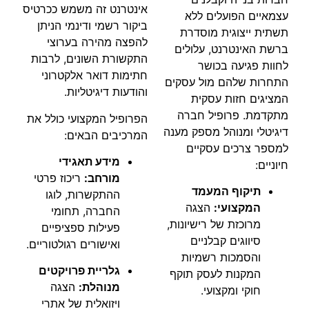
אינטרנט זה משמש ככרטיס
עצמאיים הפועלים ללא
ביקור רשמי ודינמי הניתן
תשתית ייצוגית מוסדרת
להפצה מהירה בערוצי
ברשת האינטרנט, עלולים
התקשורת השונים, לרבות
לחוות פגיעה בכושר
חתימות דואר אלקטרוני
התחרות שלהם מול עסקים
והודעות דיגיטליות.
המציגים חזות עסקית
מתקדמת. פרופיל חברה
הפרופיל המקצועי כולל את
דיגיטלי ומנוהל מספק מענה
המרכיבים הבאים:
למספר צרכים עסקיים
מידע תאגידי
חיוניים:
מורחב:
ריכוז פרטי
תיקוף המעמד
ההתקשרות, לוגו
המקצועי:
הצגה
החברה, תחומי
מרוכזת של רישיונות,
פעילות ספציפיים
סיווגים קבלניים
ואישורים רגולטוריים.
והסמכות רשמיות
גלריית פרויקטים
המקנות לעסק תוקף
מנוהלת:
הצגה
חוקי ומקצועי.
ויזואלית של אתרי