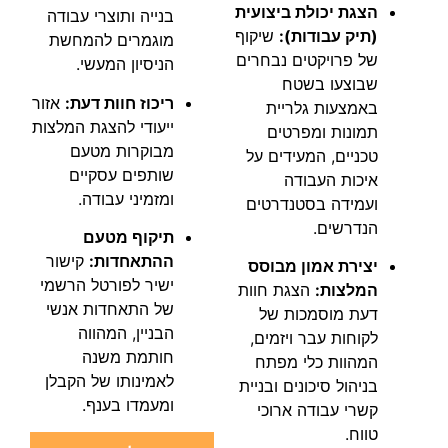
הצגת יכולת ביצועית
בנייה ותוצרי עבודה
(תיק עבודות):
שיקוף
מוגמרים להמחשת
של פרויקטים נבחרים
הניסיון המעשי.
שבוצעו בשטח
ריכוז חוות דעת:
אזור
באמצעות גלריית
ייעודי להצגת המלצות
תמונות ומפרטים
מבוקרות מטעם
טכניים, המעידים על
שותפים עסקיים
איכות העבודה
ומזמיני עבודה.
ועמידה בסטנדרטים
הנדרשים.
תיקוף מטעם
ההתאחדות:
קישור
יצירת אמון מבוסס
ישיר לפורטל הרשמי
המלצות:
הצגת חוות
של התאחדות אנשי
דעת מוסמכות של
הבניין, המהווה
לקוחות עבר ויזמים,
חותמת משנה
המהוות כלי מפתח
לאמינותו של הקבלן
בניהול סיכונים ובניית
ומעמדו בענף.
קשרי עבודה ארוכי
טווח.