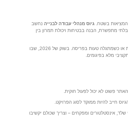
ן המציאות בשטח.
גיוס מנהלי עבודה לבנייה
נחשב
 בלתי מתפשרת, הבנה בבטיחות ויכולת תמרון בין
מנהל עבודה טוב הוא זה שיודע לקרוא תוכנית כאילו היא ספר ילדים, אך גם יודע לנהל משברים כשמשאבת הבטון מאחרת או כשמתגלה טעות בפריסה. בשוק של 2026, שבו
קציבי מלא בפיגומים.
אתר פשוט לא יכול לפעול חוקית.
גיוס חייב להיות ממוקד לסוג הפרויקט.
 שלד, אינסטלטורים ומפקחים – וצריך שכולם יקשיבו