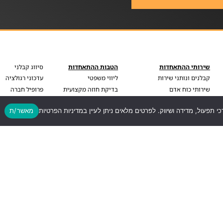
שירותי ההתאחדות
הטבות ההתאחדות
סיווג קבלני
קבלנים ונותני שירות
ליווי משפטי
עדכוני רגולציה
שירותי כוח אדם
בדיקת חוזה מקצועית
פרופיל חברה
פודקאסט
בדיקת BDI
כי תפעול, מדידה ושיווק. לפרטים מלאים ניתן לעיין במדיניות הפרטיות
מאשר/ת
עדכונים וחדשות
ליווי עסקי מקצועי