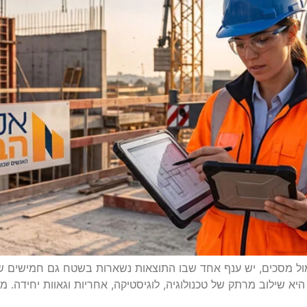
 מול מסכים, יש ענף אחד שבו התוצאות נשארות בשטח גם חמישים 
כוח פיזי; היא שילוב מרתק של טכנולוגיה, לוגיסטיקה, אחריות וגאוות י