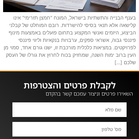
בענף הבנייה והתשתיות בישראל, המונח "חמצן תזרימי" אינו
קלישאה אלא תנאי בסיסי להישרדות. רובם המוחלט של קבלני
הביצוע, היזמים ואנשי המקצוע בתחום פועלים באמצעות מינוף
פיננסי גבוה, אשראי ספקים, ערבויות בנקאיות וליווי פיננסי
לפרויקטים. במציאות כלכלית מורכבת זו, ישנו גורם אחד, סמוי מן
העין ברוב ימות השנה, שמחזיק בכוח לחרוץ את גורלו של העסק
שלכם […]
לקבלת פרטים והצטרפות
השאירו פרטים וניצור עמכם קשר בהקדם